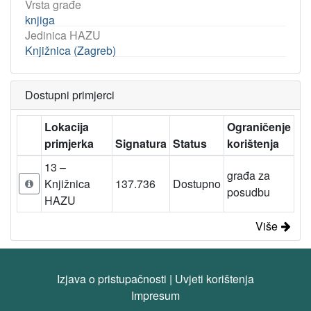
Vrsta građe
knjiga
Jedinica HAZU
Knjižnica (Zagreb)
Dostupni primjerci
Lokacija
Ograničenje
primjerka
Signatura
Status
korištenja
13 –
građa za
Knjižnica
137.736
Dostupno
posudbu
HAZU
Više
Izjava o pristupačnosti
|
Uvjeti korištenja
Impresum