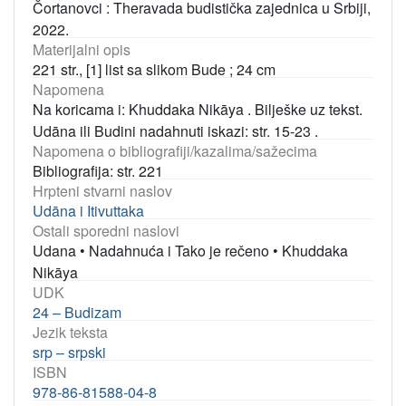
Čortanovci : Theravada budistička zajednica u Srbiji,
2022.
Materijalni opis
221 str., [1] list sa slikom Bude ; 24 cm
Napomena
Na koricama i: Khuddaka Nikāya . Bilješke uz tekst.
Udāna ili Budini nadahnuti iskazi: str. 15-23 .
Napomena o bibliografiji/kazalima/sažecima
Bibliografija: str. 221
Hrpteni stvarni naslov
Udāna i Itivuttaka
Ostali sporedni naslovi
Udana
•
Nadahnuća i Tako je rečeno
•
Khuddaka
Nikāya
UDK
24 – Budizam
Jezik teksta
srp – srpski
ISBN
978-86-81588-04-8