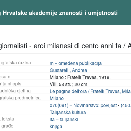
og Hrvatske akademije znanosti i umjetnosti
 giornalisti - eroi milanesi di cento anni fa /
ografska razina
m – omeđena publikacija
r
Gustarelli, Andrea
esum
Milano : Fratelli Treves, 1918.
ijalni opis
VIII, 58 str. ; 20 cm
adnička cjelina
Le pagine dell'ora / Fratelli Treves, Mil
rafska predmetnica
Milano
070(091) – Novinarstvo: povijest
•
(450.
Talijanska kultura
 teksta
ita – talijanski
a građe
knjiga