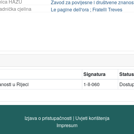
nica HAZU
Zavod za povijesne i društvene znanost
adnička cjelina
Le pagine dell'ora ; Fratelli Treves
Signatura
Status
nosti u Rijeci
1-II-060
Dostu
Izjava o pristupačnosti
|
Uvjeti korištenja
Impresum