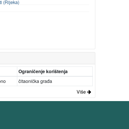
i (Rijeka)
Ograničenje korištenja
pno
čitaonička građa
Više