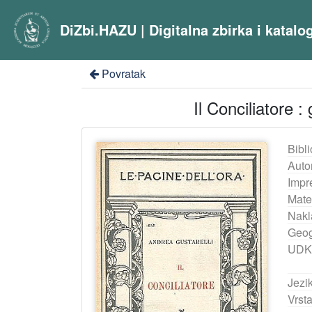
DiZbi.HAZU | Digitalna zbirka i katal
Povratak
Il Conciliatore :
Bibli
Auto
Impr
Mater
Nakl
Geog
UDK
Jezik
Vrst