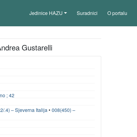
Jedinice HAZU
Suradnici
O portalu
 Andrea Gustarelli
ano ; 42
2/.4) – Sjeverna Italija
•
008(450) –