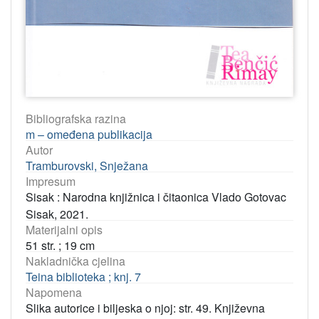
Bibliografska razina
m – omeđena publikacija
Autor
Tramburovski, Snježana
Impresum
Sisak : Narodna knjižnica i čitaonica Vlado Gotovac
Sisak, 2021.
Materijalni opis
51 str. ; 19 cm
Nakladnička cjelina
Teina biblioteka ; knj. 7
Napomena
Slika autorice i biljeska o njoj: str. 49. Književna