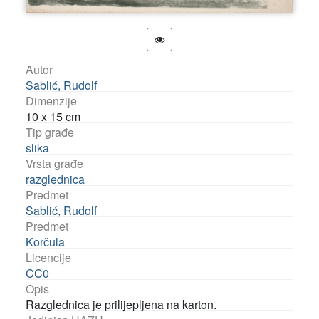
Autor
Sablić, Rudolf
Dimenzije
10 x 15 cm
Tip građe
slika
Vrsta građe
razglednica
Predmet
Sablić, Rudolf
Predmet
Korčula
Licencije
CC0
Opis
Razglednica je prilijepljena na karton.