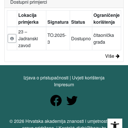
Dostupni primjerci
Lokacija
Ograničenje
primjerka
Signatura
Status
korištenja
23 –
TO.2025-
čitaonička
Jadranski
Dostupno
3
građa
zavod
Više
Izjava o pristupačnosti
|
Uvjeti korištenja
Impresum
Open
© 2026 Hrvatska akademija znanosti i umjetnosti. Sva
prava pridržana. | Kontakt: dizbi@hazu.hr