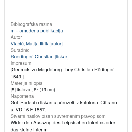
Bibliografska razina
m – omeđena publikacija
Autor
Vlačić, Matija Ilirik [autor]
Suradnici
Roedinger, Christian [tiskar]
Impresum
[Gedruckt zu Magdeburg : bey Christian Rödinger,
1549.].
Materijalni opis
[8] listova ; 8° (19 cm)
Napomena
Got. Podaci o tiskanju preuzeti iz kolofona. Citirano
u: VD 16 F 1557.
Stvarni naslov pisan suvremenim pravopisom
Wider den Ausszug des Leipsischen Interims oder
das kleine Interim