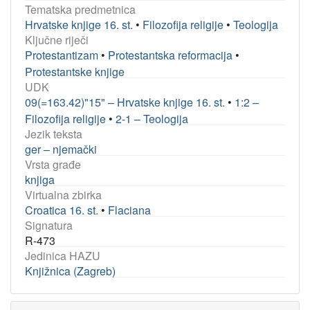
Tematska predmetnica
Hrvatske knjige 16. st.
•
Filozofija religije
•
Teologija
Ključne riječi
Protestantizam
•
Protestantska reformacija
•
Protestantske knjige
UDK
09(=163.42)"15" – Hrvatske knjige 16. st.
•
1:2 –
Filozofija religije
•
2-1 – Teologija
Jezik teksta
ger – njemački
Vrsta građe
knjiga
Virtualna zbirka
Croatica 16. st.
•
Flaciana
Signatura
R-473
Jedinica HAZU
Knjižnica (Zagreb)