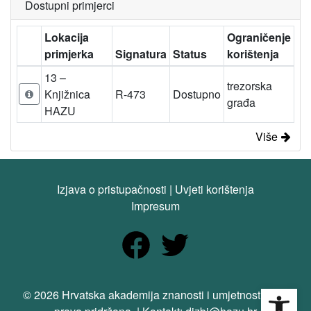
Dostupni primjerci
Lokacija
Ograničenje
primjerka
Signatura
Status
korištenja
13 –
trezorska
Knjižnica
R-473
Dostupno
građa
HAZU
Više
Izjava o pristupačnosti
|
Uvjeti korištenja
Impresum
Open
© 2026 Hrvatska akademija znanosti i umjetnosti. Sva