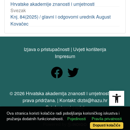
Hrvatske akademije znanosti i umjetnosti
Svezak
Knj. 84(2025) / glavni i odgovorni urednik August
Kovačec
Izjava o pristupačnosti
|
Uvjeti korištenja
Impresum
Open
© 2026 Hrvatska akademija znanosti i umjetnosti. Sva
prava pridržana. | Kontakt: dizbi@hazu.hr
Svi dostupni zapisi
Ova stranica koristi kolačiće radi poboljšanja korisničkog iskustva i
pružanja dodatnih funkcionalnosti.
Pojedinosti
Pravila privatnosti
Dopusti kolačiće