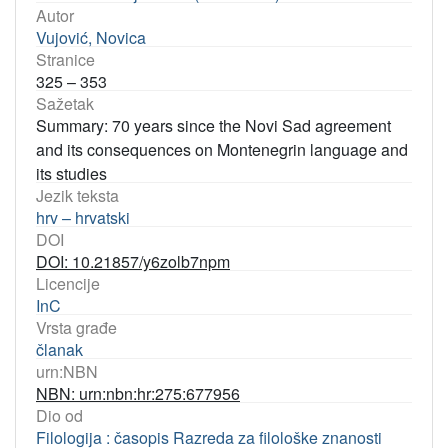
Autor
Vujović, Novica
Stranice
325 – 353
Sažetak
Summary: 70 years since the Novi Sad agreement
and its consequences on Montenegrin language and
its studies
Jezik teksta
hrv – hrvatski
DOI
DOI: 10.21857/y6zolb7npm
Licencije
InC
Vrsta građe
članak
urn:NBN
NBN: urn:nbn:hr:275:677956
Dio od
Filologija : časopis Razreda za filološke znanosti