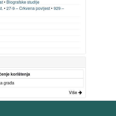
st
•
Biografske studije
t.
•
27-9 – Crkvena povijest
•
929 –
enje korištenja
ka građa
Više