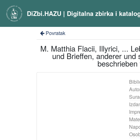
DiZbi.HAZU | Digitalna zbirka i katal
Povratak
M. Matthia Flacii, Illyrici, ..
und Brieffen, anderer und s
beschrieben 
Bibli
Auto
Sura
Izda
Impr
Mater
Nap
Osob