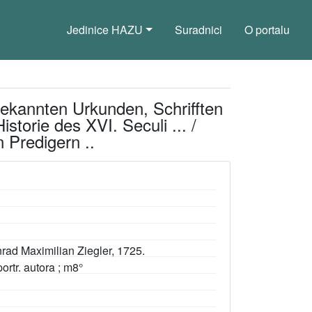
Jedinice HAZU
Suradnici
O portalu
unbekannten Urkunden, Schrifften
storie des XVI. Seculi ... /
 Predigern ..
onrad Maximilian Ziegler, 1725.
 portr. autora ; m8°