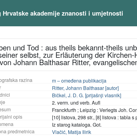
og Hrvatske akademije znanosti i umjetnosti
. Leben und Tod : aus theils bekannt-theils 
einer selbst, zur Erläuterung der Kirchen-Hi
von Johann Balthasar Ritter, evangelischen
ografska razina
m – omeđena publikacija
r
Ritter, Johann Balthasar [autor]
dnici
Bičkel, J. D. G. [prijašnji vlasnik]
nje
2. verm. und verb. Aufl
esum
Franckfurth ; Leipzig : Verlegts Joh. C
ijalni opis
[10] listova, 298 str., [8] listova : tabla s
omena
Iz starog kataloga. Got.
na predmetnica
Vlačić, Matija Ilirik