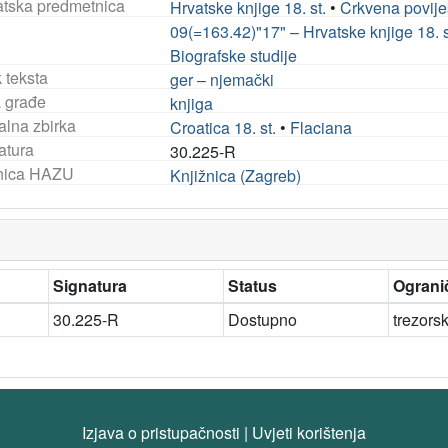
tska predmetnica
Hrvatske knjige 18. st.
•
Crkvena povije
09(=163.42)"17" – Hrvatske knjige 18. s
Biografske studije
 teksta
ger – njemački
a građe
knjiga
alna zbirka
Croatica 18. st.
•
Flaciana
atura
30.225-R
nica HAZU
Knjižnica (Zagreb)
Signatura
Status
Ogranič
30.225-R
Dostupno
trezors
Izjava o pristupačnosti
|
Uvjeti korištenja