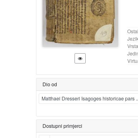
Ostal
Jezik
Vrst
Jedi
Virtu
Dio od
Matthaei Dresseri Isagoges historicae pars .
Dostupni primjerci