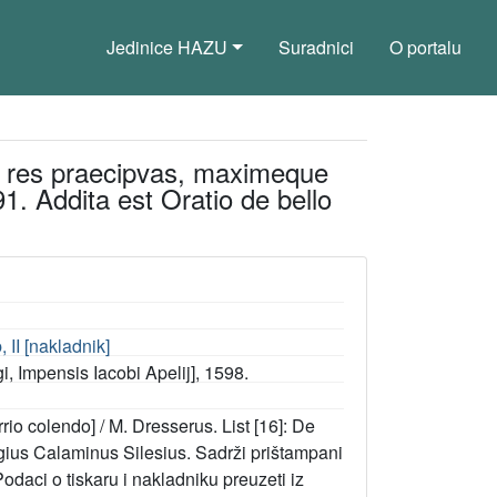
Jedinice HAZU
Suradnici
O portalu
ns res praecipvas, maximeque
1. Addita est Oratio de bello
, II [nakladnik]
i, Impensis Iacobi Apelij], 1598.
rio colendo] / M. Dresserus. List [16]: De
gius Calaminus Silesius. Sadrži prištampani
 Podaci o tiskaru i nakladniku preuzeti iz