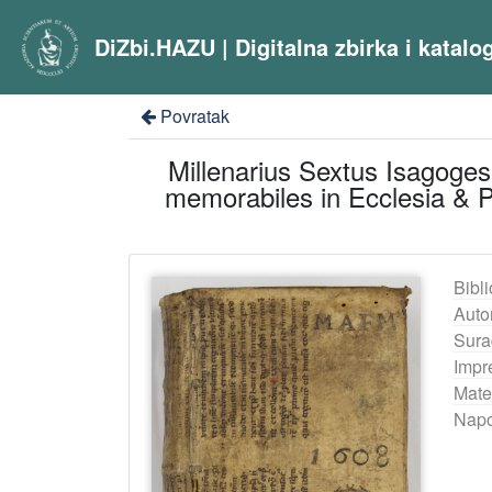
DiZbi.HAZU | Digitalna zbirka i katal
Povratak
Millenarius Sextus Isagoges
memorabiles in Ecclesia & Po
Bibli
Auto
Sura
Impr
Mater
Nap