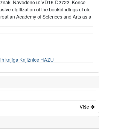
rski znak. Navedeno u: VD16-D2722. Korice
asive digitization of the bookbindings of old
 Croatian Academy of Sciences and Arts as a
jetkih knjiga Knjižnice HAZU
Više