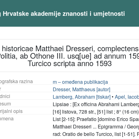
og Hrvatske akademije znanosti i umjetnosti
 historicae Matthaei Dresseri, complecte
litia, ab Othone III. usq[ue] ad annum 159
Turcico scripta anno 1593
ografska razina
m – omeđena publikacija
r
Dresser, Matthaeus [autor]
dnici
Lamberg, Abraham [tiskar]
•
Apel, Iacob
esum
Lipsiae : [Ex officina Abrahami Lamberg
ijalni opis
[16] listova, 728 str., [51] list ; 8° (16 cm)
omena
List [2-15]: Praefatio [domino Erico Spar
Matthaei Dresseri ... Epigramma / Geor
rad: Oratio de bello Turcico, list [1-51].