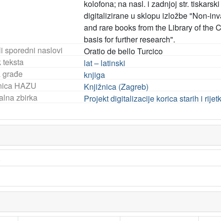
kolofona; na nasl. i zadnjoj str. tiska
digitalizirane u sklopu izložbe "Non-inv
and rare books from the Library of the
basis for further research".
i sporedni naslovi
Oratio de bello Turcico
 teksta
lat – latinski
a građe
knjiga
nica HAZU
Knjižnica (Zagreb)
alna zbirka
Projekt digitalizacije korica starih i ri
.