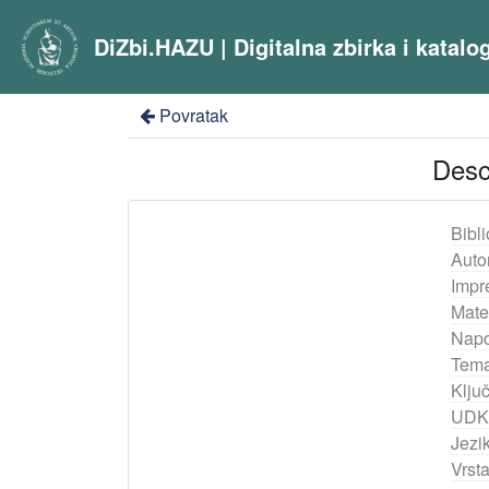
DiZbi.HAZU | Digitalna zbirka i katal
Povratak
Descr
Bibli
Auto
Impr
Mater
Nap
Tema
Ključ
UDK
Jezik
Vrst