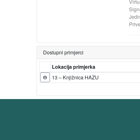
Virtu
Sign
Jedi
Priv
Dostupni primjerci
Lokacija primjerka
13 – Knjižnica HAZU