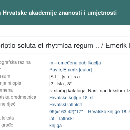
og Hrvatske akademije znanosti i umjetnosti
iptio soluta et rhytmica regum .. / Emerik
ografska razina
m – omeđena publikacija
r
Pavić, Emerik [autor]
esum
[S.l.] : [s.n.], s.a..
ijalni opis
[2] lista ; 8°
omena
Iz starog kataloga. Nasl. nad tekstom.
tska predmetnica
Hrvatske knjige 18. st.
ne riječi
Hrvatski latinisti
09(=163.42)"17" – Hrvatske knjige 18. s
 teksta
lat – latinski
a građe
knjiga