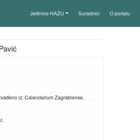
Jedinice HAZU
Suradnici
O portalu
 Pavić
 Izvađeno iz: Calendarium Zagrabiense.
t.