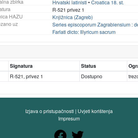
alna zbirka
Hrvatski latinisti
•
Croatica 18. st.
atura
R-521 privez 1
nica HAZU
Knjižnica (Zagreb)
ezano uz
Series episcoporum Zagrabiensium : de
Farlati dicto: Illyricum sacrum
Signatura
Status
Ogr
R-521, privez 1
Dostupno
trez
Izjava o pristupačnosti
|
Uvjeti korištenja
Impresum