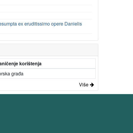
sumpta ex eruditissimo opere Danielis
aničenje korištenja
orska građa
Više