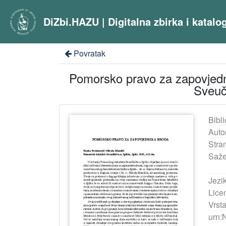
DiZbi.HAZU | Digitalna zbirka i katal
Povratak
Pomorsko pravo za zapovjednik
Sveuči
Bibli
Auto
Stra
Saže
Jezik
Lice
Vrst
urn: