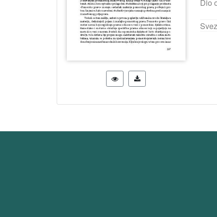
Dio 
Svez