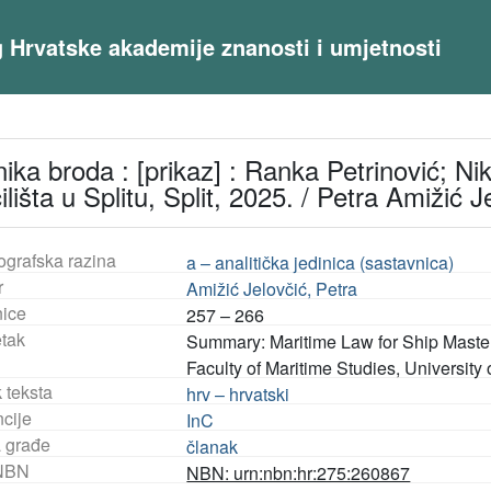
og Hrvatske akademije znanosti i umjetnosti
a broda : [prikaz] : Ranka Petrinović; Ni
lišta u Splitu, Split, 2025. / Petra Amižić J
ografska razina
a – analitička jedinica (sastavnica)
r
Amižić Jelovčić, Petra
nice
257 – 266
tak
Summary: Maritime Law for Ship Master
Faculty of Maritime Studies, University o
 teksta
hrv – hrvatski
ncije
InC
a građe
članak
NBN
NBN: urn:nbn:hr:275:260867