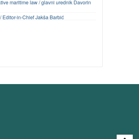
ve maritime law / glavni urednik Davorin
 / Editor-in-Chief Jakša Barbić
Open