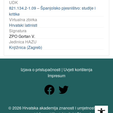
UDK
821.134.2-1.09 – Španjolsko pjesništvo: studije i
kritike
Virtualna zbirka
Hrvatski latinisti
Signatura
ZPO Gortan V.
Jedinica HAZU
Knjižnica (Zagreb)
Izjava o pristupačnosti
|
Uvjeti korištenja
Impresum
Open
© 2026 Hrvatska akademija znanosti i umjetnosti. Sva