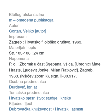
Bibliografska razina
m – omeđena publikacija
Autor
Gortan, Veljko [autor]
Impresum
Zagreb : Hrvatsko filološko društvo, 1963.
Materijalni opis
Str. 103-106 ; 24 cm
Napomena
P. o. : Zbornik u čast Stjepana Ivšića. [Urednici Mate
Hraste, Ljudevit Jonke, Milan Ratković]. Zagreb,
1963. (Ivšićev zbornik), sign. II-30.917.
Osobna predmetnica
Đurđević, Ignjat
Tematska predmetnica
Hrvatsko pjesništvo: studije i kritike
Ključne riječi
Dubrovačka književnost
•
Hrvatski latinisti