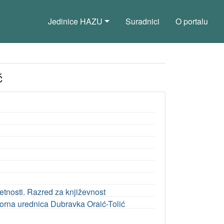
Jedinice HAZU
Suradnici
O portalu
ć
tnosti. Razred za književnost
vorna urednica Dubravka Oraić-Tolić