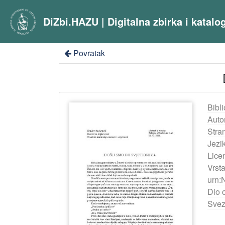
DiZbi.HAZU | Digitalna zbirka i katal
Povratak
Bibli
Auto
Stra
Jezik
Lice
Vrst
urn:
Dio 
Svez