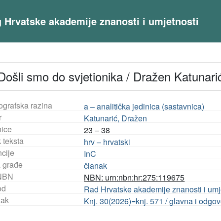
og Hrvatske akademije znanosti i umjetnosti
Došli smo do svjetionika / Dražen Katunari
ografska razina
a – analitička jedinica (sastavnica)
r
Katunarić, Dražen
nice
23 – 38
 teksta
hrv – hrvatski
ncije
InC
a građe
članak
NBN
NBN: urn:nbn:hr:275:119675
od
Rad Hrvatske akademije znanosti i umje
ak
Knj. 30(2026)=knj. 571 / glavna i odgo