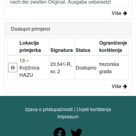
nach der zweiten Original- Ausgabe uebersetzt
Više
Dostupni primjerci
Lokacija
Ograničenje
primjerka
Signatura
Status
korištenja
13 –
23.541-R,
trezorska
Knjižnica
Dostupno
sv. 2
građa
HAZU
Više
Izjava o pristupačnosti
|
Uvjeti korištenja
Impresum