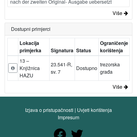
nach der zweiten Original- Ausgabe uebersetzt
Više
Dostupni primjerci
Lokacija
Ograničenje
primjerka
Signatura
Status
korištenja
13 –
23.541-R,
trezorska
Knjižnica
Dostupno
sv. 7
građa
HAZU
Više
Izjava o pristupačnosti
|
Uvjeti korištenja
Impresum