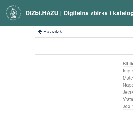
DiZbi.HAZU | Digitalna zbirka i katal
Povratak
Bibli
Impr
Mater
Nap
Jezik
Vrst
Jedi