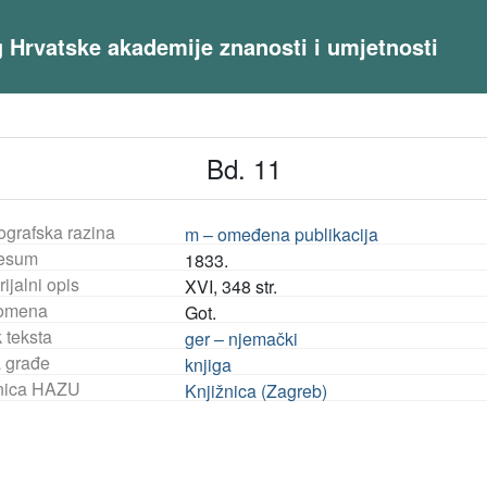
og Hrvatske akademije znanosti i umjetnosti
Bd. 11
ografska razina
m – omeđena publikacija
esum
1833.
ijalni opis
XVI, 348 str.
omena
Got.
 teksta
ger – njemački
a građe
knjiga
nica HAZU
Knjižnica (Zagreb)