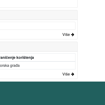
Više
aničenje korištenja
zorska građa
Više