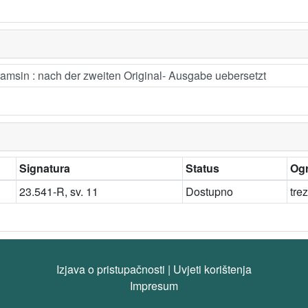
msin : nach der zweiten Original- Ausgabe uebersetzt
Signatura
Status
Ogr
23.541-R, sv. 11
Dostupno
tre
Izjava o pristupačnosti
|
Uvjeti korištenja
Impresum