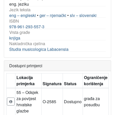
eng. jeziku
Jezik teksta
eng – engleski
•
ger – njemački
•
slv – slovenski
ISBN
978-961-293-557-3
Vrsta građe
knjiga
Nakladnička cjelina
Studia musicologica Labacensia
Dostupni primjerci
Lokacija
Ograničenje
primjerka
Signatura
Status
korištenja
55 – Odsjek
za povijest
građa za
O-2585
Dostupno
hrvatske
posudbu
glazbe