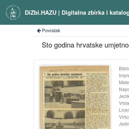
DiZbi.HAZU | Digitalna zbirka i katal
Povratak
Sto godina hrvatske umjetnost
Bibli
Impr
Mater
Nap
Jezik
Vrst
Lice
Virtu
Jedi