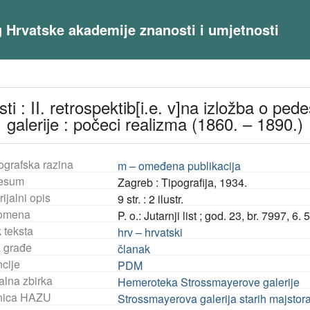
og Hrvatske akademije znanosti i umjetnosti
i : II. retrospektib[i.e. v]na izložba o pe
galerije : počeci realizma (1860. – 1890.)
ografska razina
m – omeđena publikacija
esum
Zagreb : Tipografija, 1934.
ijalni opis
9 str. : 2 ilustr.
omena
P. o.: Jutarnji list ; god. 23, br. 7997, 6. 
 teksta
hrv – hrvatski
a građe
članak
ncije
PDM
alna zbirka
Hemeroteka Strossmayerove galerije
nica HAZU
Strossmayerova galerija starih majstor