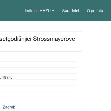
Jedinice HAZU
Suradnici
O portalu
desetgodišnjici Strossmayerove
5. 1934.
a (Zagreb)