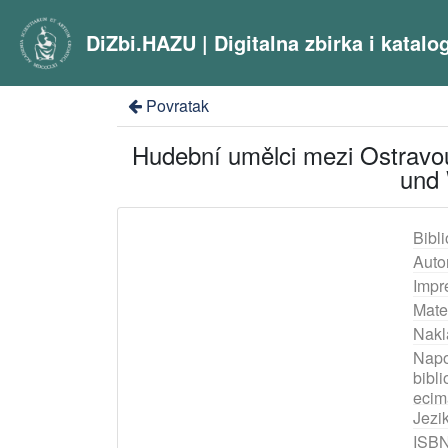
DiZbi.HAZU | Digitalna zbirka i katal
Povratak
Hudební umělci mezi Ostravou
und 
Bibli
Auto
Impr
Mater
Nakl
Nap
bibli
ecim
Jezik
ISB