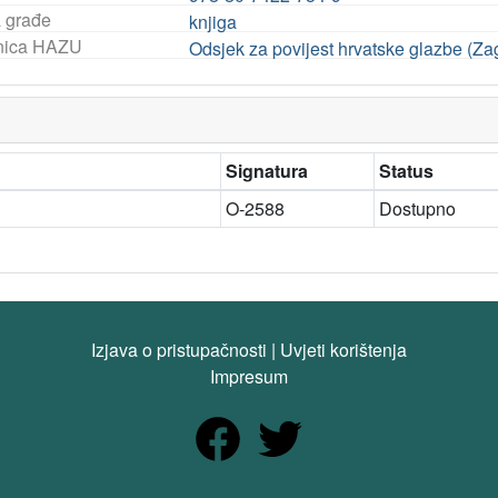
a građe
knjiga
nica HAZU
Odsjek za povijest hrvatske glazbe (Za
Signatura
Status
O-2588
Dostupno
Izjava o pristupačnosti
|
Uvjeti korištenja
Impresum