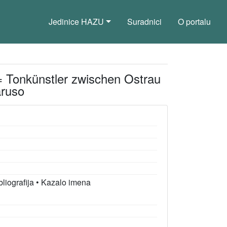
Jedinice HAZU
Suradnici
O portalu
= Tonkünstler zwischen Ostrau
aruso
bliografija
•
Kazalo imena