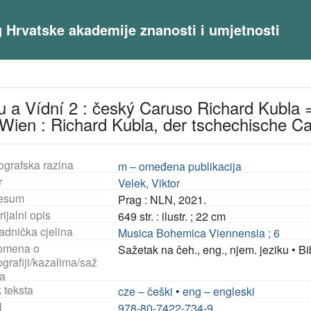
og Hrvatske akademije znanosti i umjetnosti
 a Vídní 2 : český Caruso Richard Kubla 
Wien : Richard Kubla, der tschechische C
ografska razina
m – omeđena publikacija
r
Velek, Viktor
esum
Prag : NLN, 2021.
ijalni opis
649 str. : ilustr. ; 22 cm
adnička cjelina
Musica Bohemica Viennensia ; 6
omena o
Sažetak na čeh., eng., njem. jeziku
•
Bi
ografiji/kazalima/saž
a
 teksta
cze – češki
•
eng – engleski
N
978-80-7422-734-9