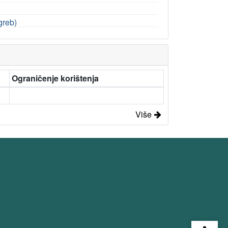
greb)
Ograničenje korištenja
Više
Open