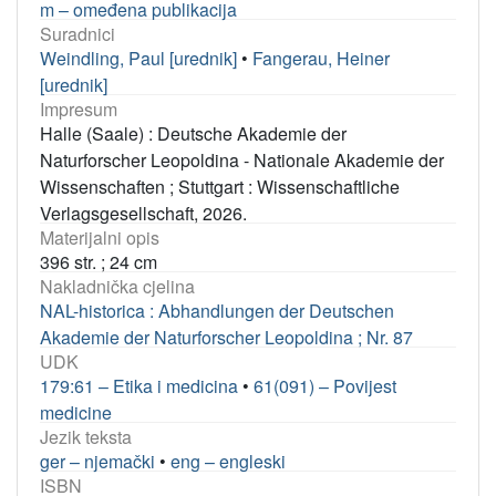
m – omeđena publikacija
Suradnici
Weindling, Paul [urednik]
•
Fangerau, Heiner
[urednik]
Impresum
Halle (Saale) : Deutsche Akademie der
Naturforscher Leopoldina - Nationale Akademie der
Wissenschaften ; Stuttgart : Wissenschaftliche
Verlagsgesellschaft, 2026.
Materijalni opis
396 str. ; 24 cm
Nakladnička cjelina
NAL-historica : Abhandlungen der Deutschen
Akademie der Naturforscher Leopoldina ; Nr. 87
UDK
179:61 – Etika i medicina
•
61(091) – Povijest
medicine
Jezik teksta
ger – njemački
•
eng – engleski
ISBN