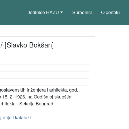
Jedinice HAZU
Suradnici
O portalu
/ [Slavko Bokšan]
ugoslavenskih inženjera i arhitekta, god.
o 15. 2. 1926. na Godišnjoj skupštini
rhitekta - Sekcija Beograd.
rafije i katalozi