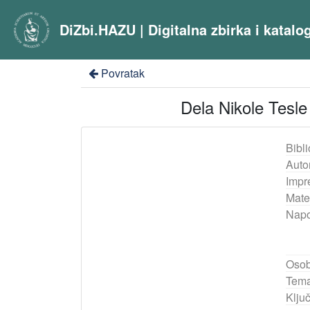
DiZbi.HAZU | Digitalna zbirka i katal
Povratak
Dela Nikole Tesl
Bibli
Auto
Impr
Mater
Nap
Osob
Tema
Ključ