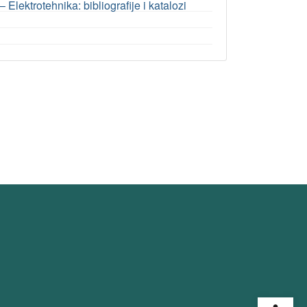
– Elektrotehnika: bibliografije i katalozi
Open