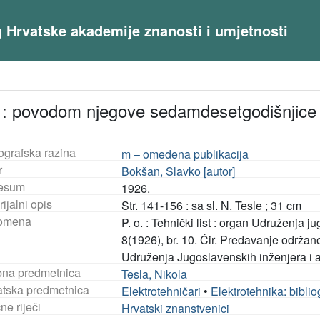
og Hrvatske akademije znanosti i umjetnosti
e : povodom njegove sedamdesetgodišnjice 
ografska razina
m – omeđena publikacija
r
Bokšan, Slavko [autor]
esum
1926.
ijalni opis
Str. 141-156 : sa sl. N. Tesle ; 31 cm
omena
P. o. : Tehnički list : organ Udruženja j
8(1926), br. 10. Ćir. Predavanje održan
Udruženja Jugoslavenskih inženjera i a
na predmetnica
Tesla, Nikola
tska predmetnica
Elektrotehničari
•
Elektrotehnika: bibliog
ne riječi
Hrvatski znanstvenici