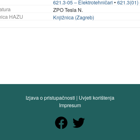
621.3-05 – Elektrotehničari
•
621.3(01) 
atura
ZPO Tesla N.
nica HAZU
Knjižnica (Zagreb)
Izjava o pristupačnosti
|
Uvjeti korištenja
Impresum