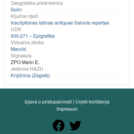
Geografska predmetnica
Solin
Ključne riječi
Inscriptiones latinae antiquae Salonis repertae
UDK
930.271 – Epigrafika
Virtualna zbirka
Marulić
Signatura
ZPO Marin E.
Jedinica HAZU
Knjižnica (Zagreb)
Izjava o pristupačnosti
|
Uvjeti korištenja
Impresum