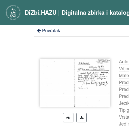
DiZbi.HAZU | Digitalna zbirka i katal
Povratak
Auto
Vrij
Mater
Pred
Pred
Pred
Jezi
Tip 
Vrst
Jedi