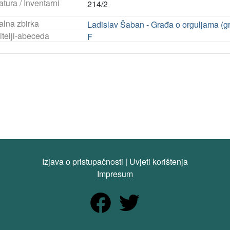
tura / Inventarni
214/2
alna zbirka
Ladislav Šaban - Građa o orguljama (gra
itelji-abeceda
F
Izjava o pristupačnosti
|
Uvjeti korištenja
Impresum