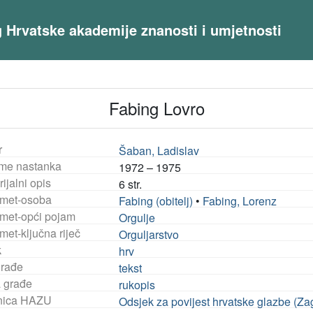
og Hrvatske akademije znanosti i umjetnosti
Fabing Lovro
r
Šaban, Ladislav
eme nastanka
1972 – 1975
ijalni opis
6 str.
met-osoba
Fabing (obitelj)
•
Fabing, Lorenz
met-opći pojam
Orgulje
met-ključna riječ
Orguljarstvo
k
hrv
građe
tekst
a građe
rukopis
nica HAZU
Odsjek za povijest hrvatske glazbe (Za