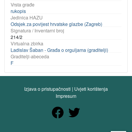
Vrsta građe
rukopis
Jedinica HAZU
Odsjek za povijest hrvatske glazbe (Zagreb)
Signatura / Inventarni broj
214/2
Virtualna zbirka
Ladislav Šaban - Građa o orguljama (graditelji)
Graditelji-abeceda
F
Izjava o pristupačnosti
|
Uvjeti korištenja
Impresum