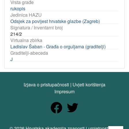
Vrsta građe
rukopis
Jedinica HAZU
Odsjek za povijest hrvatske glazbe (Zagreb)
Signatura / Inventarni broj
214/2
Virtualna zbirka
Ladislav Šaban - Građa o orguljama (graditelji)
Graditelji-abeceda
J
Izjava o pristupačnosti
|
Uvjeti korištenja
Impresum
Open
© 2026 Hrvatska akademija znanosti i umjetnosti. Sva