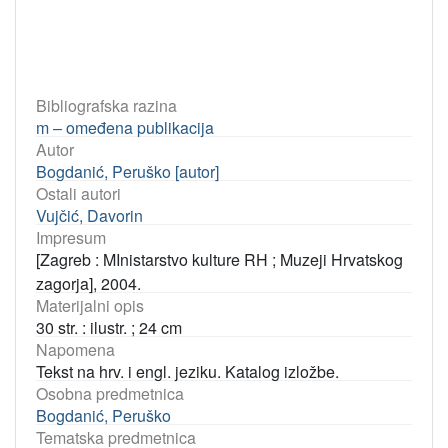
Bibliografska razina
m – omeđena publikacija
Autor
Bogdanić, Peruško [autor]
Ostali autori
Vujčić, Davorin
Impresum
[Zagreb : MInistarstvo kulture RH ; Muzeji Hrvatskog
zagorja], 2004.
Materijalni opis
30 str. : ilustr. ; 24 cm
Napomena
Tekst na hrv. i engl. jeziku. Katalog izložbe.
Osobna predmetnica
Bogdanić, Peruško
Tematska predmetnica