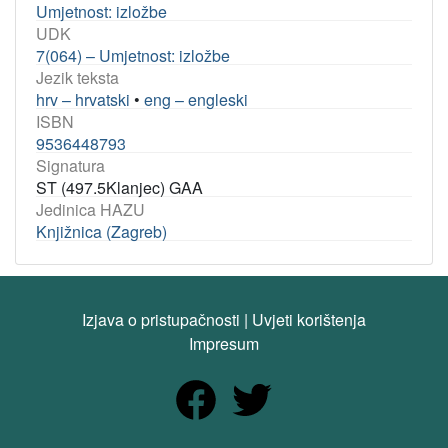
Umjetnost: izložbe
UDK
7(064) – Umjetnost: izložbe
Jezik teksta
hrv – hrvatski
•
eng – engleski
ISBN
9536448793
Signatura
ST (497.5Klanjec) GAA
Jedinica HAZU
Knjižnica (Zagreb)
Izjava o pristupačnosti
|
Uvjeti korištenja
Impresum