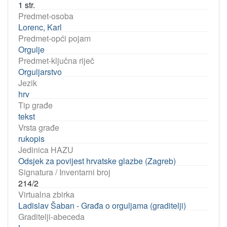
1 str.
Predmet-osoba
Lorenc, Karl
Predmet-opći pojam
Orgulje
Predmet-ključna riječ
Orguljarstvo
Jezik
hrv
Tip građe
tekst
Vrsta građe
rukopis
Jedinica HAZU
Odsjek za povijest hrvatske glazbe (Zagreb)
Signatura / Inventarni broj
214/2
Virtualna zbirka
Ladislav Šaban - Građa o orguljama (graditelji)
Graditelji-abeceda