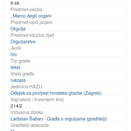
6 str.
Predmet-osoba
, Marco degli organi
Predmet-opći pojam
Orgulje
Predmet-ključna riječ
Orguljarstvo
Jezik
hrv
Tip građe
tekst
Vrsta građe
rukopis
Jedinica HAZU
Odsjek za povijest hrvatske glazbe (Zagreb)
Signatura / Inventarni broj
214/2
Virtualna zbirka
Ladislav Šaban - Građa o orguljama (graditelji)
Graditelji-abeceda