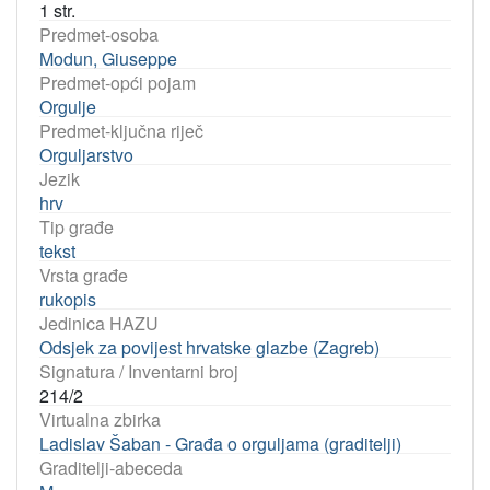
1 str.
Predmet-osoba
Modun, Giuseppe
Predmet-opći pojam
Orgulje
Predmet-ključna riječ
Orguljarstvo
Jezik
hrv
Tip građe
tekst
Vrsta građe
rukopis
Jedinica HAZU
Odsjek za povijest hrvatske glazbe (Zagreb)
Signatura / Inventarni broj
214/2
Virtualna zbirka
Ladislav Šaban - Građa o orguljama (graditelji)
Graditelji-abeceda