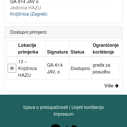
GA 614 JAV o
Jedinica HAZU
Knjižnica (Zagreb)
Dostupni primjerci
Lokacija
Ograničenje
primjerka
Signatura
Status
korištenja
13 –
GA-614
građa za
Knjižnica
Dostupno
JAV, o
posudbu
HAZU
Više
Izjava o pristupačnosti
|
Uvjeti korištenja
Impresum