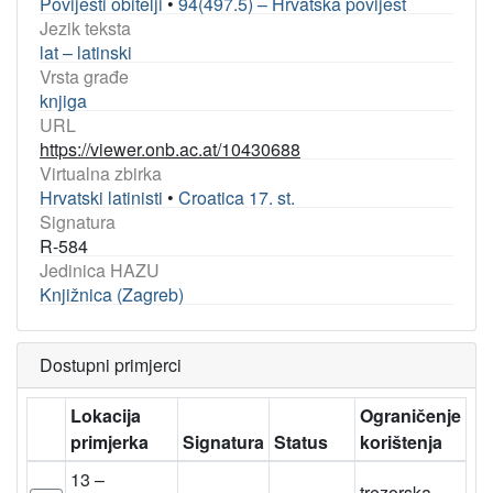
Povijesti obitelji
•
94(497.5) – Hrvatska povijest
Jezik teksta
lat – latinski
Vrsta građe
knjiga
URL
https://viewer.onb.ac.at/10430688
Virtualna zbirka
Hrvatski latinisti
•
Croatica 17. st.
Signatura
R-584
Jedinica HAZU
Knjižnica (Zagreb)
Dostupni primjerci
Lokacija
Ograničenje
primjerka
Signatura
Status
korištenja
13 –
trezorska