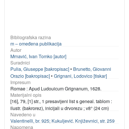
Bibliografska razina
m – omeđena publikacija
Autor
Mrnavić, Ivan Tomko [autor]
Suradnici
Pulia, Giuseppe [bakropisac]
•
Brunetto, Giovanni
Orazio [bakropisac]
•
Grignani, Lodovico [tiskar]
Impresum
Romae : Apud Ludouicum Grignanum, 1628.
Materijalni opis
[16], 79, [1] str., 1 presavijeni list s geneal. tablom :
ilustr. (bakrorez), inicijali u drvorezu ; v8° (24 cm)
Navedeno u
Valentinelli, br. 925; Kukuljević. Književnici, str. 259
Napomena