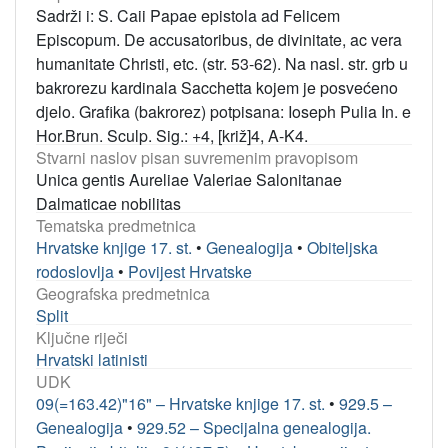
Sadrži i: S. Caii Papae epistola ad Felicem
Episcopum. De accusatoribus, de divinitate, ac vera
humanitate Christi, etc. (str. 53-62). Na nasl. str. grb u
bakrorezu kardinala Sacchetta kojem je posvećeno
djelo. Grafika (bakrorez) potpisana: Ioseph Pulia In. e
Hor.Brun. Sculp. Sig.: +4, [križ]4, A-K4.
Stvarni naslov pisan suvremenim pravopisom
Unica gentis Aureliae Valeriae Salonitanae
Dalmaticae nobilitas
Tematska predmetnica
Hrvatske knjige 17. st.
•
Genealogija
•
Obiteljska
rodoslovlja
•
Povijest Hrvatske
Geografska predmetnica
Split
Ključne riječi
Hrvatski latinisti
UDK
09(=163.42)"16" – Hrvatske knjige 17. st.
•
929.5 –
Genealogija
•
929.52 – Specijalna genealogija.