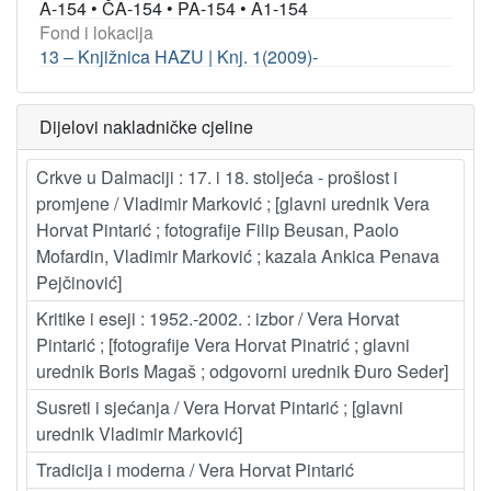
A-154
•
ČA-154
•
PA-154
•
A1-154
Fond i lokacija
13 – Knjižnica HAZU | Knj. 1(2009)-
Dijelovi nakladničke cjeline
Crkve u Dalmaciji : 17. i 18. stoljeća - prošlost i
promjene / Vladimir Marković ; [glavni urednik Vera
Horvat Pintarić ; fotografije Filip Beusan, Paolo
Mofardin, Vladimir Marković ; kazala Ankica Penava
Pejčinović]
Kritike i eseji : 1952.-2002. : izbor / Vera Horvat
Pintarić ; [fotografije Vera Horvat Pinatrić ; glavni
urednik Boris Magaš ; odgovorni urednik Đuro Seder]
Susreti i sjećanja / Vera Horvat Pintarić ; [glavni
urednik Vladimir Marković]
Tradicija i moderna / Vera Horvat Pintarić