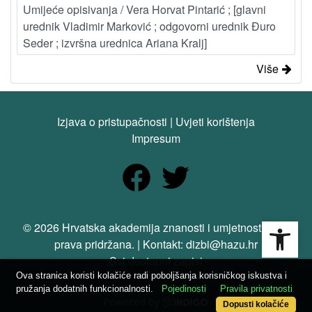
Umijeće opisivanja / Vera Horvat Pintarić ; [glavni
urednik Vladimir Marković ; odgovorni urednik Đuro
Seder ; izvršna urednica Ariana Kralj]
Više
Izjava o pristupačnosti
|
Uvjeti korištenja
Impresum
Open
© 2026 Hrvatska akademija znanosti i umjetnosti. Sva
prava pridržana. | Kontakt: dizbi@hazu.hr
Svi dostupni zapisi
Ova stranica koristi kolačiće radi poboljšanja korisničkog iskustva i
pružanja dodatnih funkcionalnosti.
Pojedinosti
Pravila privatnosti
Dopusti kolačiće