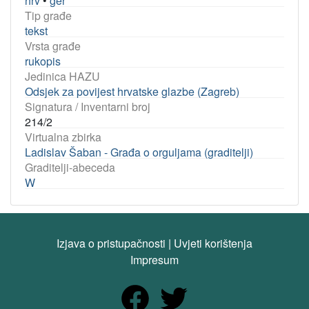
hrv
•
ger
Tip građe
tekst
Vrsta građe
rukopis
Jedinica HAZU
Odsjek za povijest hrvatske glazbe (Zagreb)
Signatura / Inventarni broj
214/2
Virtualna zbirka
Ladislav Šaban - Građa o orguljama (graditelji)
Graditelji-abeceda
W
Izjava o pristupačnosti
|
Uvjeti korištenja
Impresum