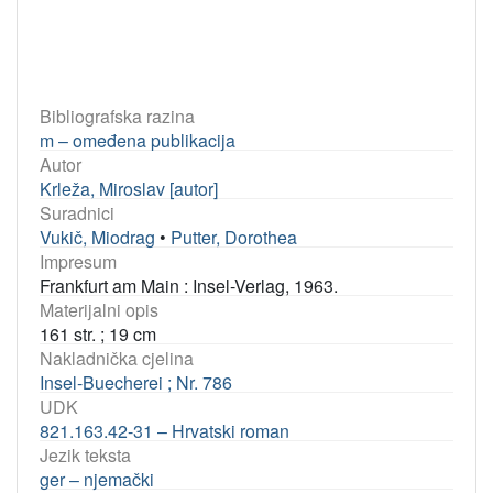
Bibliografska razina
m – omeđena publikacija
Autor
Krleža, Miroslav [autor]
Suradnici
Vukič, Miodrag
•
Putter, Dorothea
Impresum
Frankfurt am Main : Insel-Verlag, 1963.
Materijalni opis
161 str. ; 19 cm
Nakladnička cjelina
Insel-Buecherei ; Nr. 786
UDK
821.163.42-31 – Hrvatski roman
Jezik teksta
ger – njemački