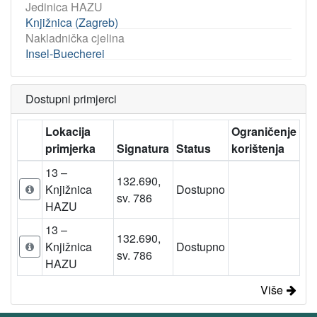
Jedinica HAZU
Knjižnica (Zagreb)
Nakladnička cjelina
Insel-Buecherei
Dostupni primjerci
Lokacija
Ograničenje
primjerka
Signatura
Status
korištenja
13 –
132.690,
Knjižnica
Dostupno
sv. 786
HAZU
13 –
132.690,
Knjižnica
Dostupno
sv. 786
HAZU
Više