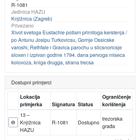
R-1081
Jedinica HAZU
Knjižnica (Zagreb)
Privezano
Xivot svetoga Eustachie potlam primitoga kerstenja /
po Antunu Josipu Turkovicsu, Gornje Ossicske
varoshi, Rethfale i Gravica parochu u slicsnoricsje
sloxen i izpivan godine 1794. dana pervoga miseca
kolovoza, kniga drugga, strana trecsa
Dostupni primjerci
Lokacija
Ograničenje
primjerka
Signatura
Status
korištenja
13 –
trezorska
Knjižnica
R-1081
Dostupno
građa
HAZU