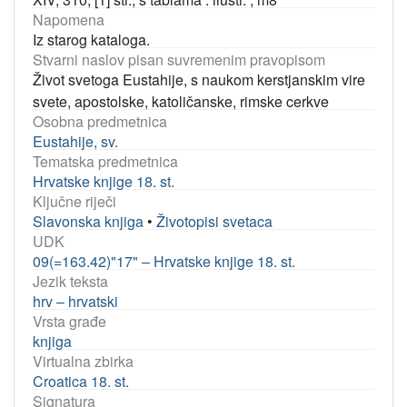
Napomena
Iz starog kataloga.
Stvarni naslov pisan suvremenim pravopisom
Život svetoga Eustahije, s naukom kerstjanskim vire
svete, apostolske, katoličanske, rimske cerkve
Osobna predmetnica
Eustahije, sv.
Tematska predmetnica
Hrvatske knjige 18. st.
Ključne riječi
Slavonska knjiga
•
Životopisi svetaca
UDK
09(=163.42)"17" – Hrvatske knjige 18. st.
Jezik teksta
hrv – hrvatski
Vrsta građe
knjiga
Virtualna zbirka
Croatica 18. st.
Signatura