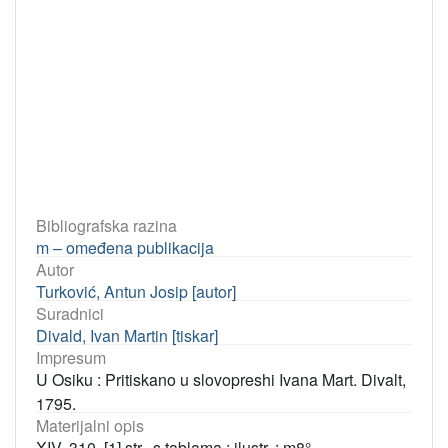
Bibliografska razina
m – omeđena publikacija
Autor
Turković, Antun Josip [autor]
Suradnici
Divald, Ivan Martin [tiskar]
Impresum
U Osiku : Pritiskano u slovopreshi Ivana Mart. Divalt,
1795.
Materijalni opis
XIV, 310, [1] str., s tablama : ilustr. ; m8°