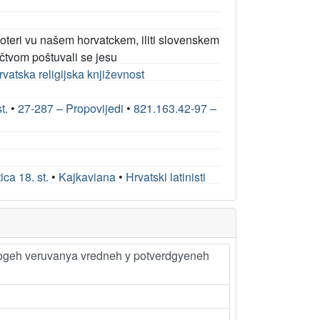
, koteri vu našem horvatckem, iliti slovenskem
tvom poštuvali se jesu
rvatska religijska književnost
t.
•
27-287 – Propovijedi
•
821.163.42-97 –
ica 18. st.
•
Kajkaviana
•
Hrvatski latinisti
nogeh veruvanya vredneh y potverdgyeneh