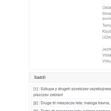
Ostal
Stva
suvr
Tema
Ključ
UDK
Jezik
Vrst
Virtu
Sadrži
[1] : Szkupa y drugeh szvetczev oszebujne
piszczev zebrani
[2] : Druge tri meszecze leta: maloga travna, 
[3] : Tretje tri meszecze leta: najmre szer