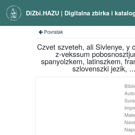
DiZbi.HAZU | Digitalna zbirka i katal
Povratak
Czvet szveteh, ali Sivlenye, y
z-vekssum pobosnosztjum
spanyolzkem, latinszkem, fr
szlovenszki jezik, .
Bibli
Auto
Sura
Impr
Mater
Nave
Nap