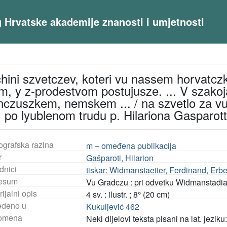
og Hrvatske akademije znanosti i umjetnosti
 chini szvetczev, koteri vu nassem horvatcz
, y z-prodestvom postujusze. ... V szakoj
anczuszkem, nemskem ... / na szvetlo za v
.. po lyublenom trudu p. Hilariona Gasparott
ografska razina
m – omeđena publikacija
r
Gašparoti, Hilarion
dnici
tiskar: Widmanstaetter, Ferdinand, Erbe
esum
Vu Gradczu : pri odvetku Widmanstad
ijalni opis
4 sv. : ilustr. ; 8° (20 cm)
deno u
Kukuljević 462
omena
Neki dijelovi teksta pisani na lat. jeziku