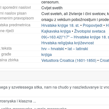
censorum.
i sporedni naslovi
Cvijet svetih
rni naslov pisan
Cvet sveteh, ali živlenje i čini svetcev
emenim pravopisom
orsagu z vekšum pobožnostjum i prodeč
tska predmetnica
Hrvatske knjige 18. st.
•
Propovijedi
•
H
ne riječi
Kajkavska knjiga
•
Životopisi svetaca
09(=163.42)"17" – Hrvatske knjige 18. s
Hrvatska religijska književnost
 teksta
hrv – hrvatski
•
lat – latinski
a građe
knjiga
alna zbirka
Vetustiora Croatica (1601-1850)
•
Croat
ssega y szvetessega sitka, nam na chudo y naszleduvanye iz v
rosnyaka i klaszna ...
pna, veliko-massnyaka, y malo-massnyaka