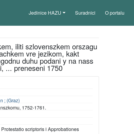
Jedinice HAZU
Suradnici
O portalu
kem, iliti szlovenszkem orszagu
achkem vre jezikom, kakt
ugodnu duhu podani y na nass
i, ... preneseni 1750
n ; (Graz)
ianszkomu, 1752-1761.
: Protestatio scriptoris i Approbationes