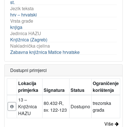
st.
Jezik teksta
hrv – hrvatski
Vrsta građe
knjiga
Jedinica HAZU
Knjižnica (Zagreb)
Nakladnička cjelina
Zabavna knjižnica Matice hrvatske
Dostupni primjerci
Lokacija
Ograničenje
primjerka
Signatura
Status
korištenja
13 –
80.432-R,
trezorska
Knjižnica
Dostupno
sv. 122-123
građa
HAZU
Više