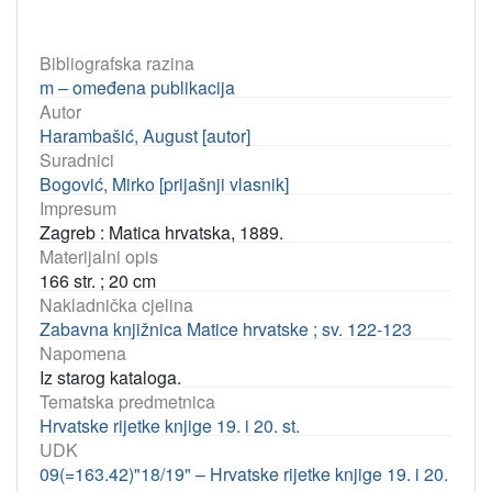
Bibliografska razina
m – omeđena publikacija
Autor
Harambašić, August [autor]
Suradnici
Bogović, Mirko [prijašnji vlasnik]
Impresum
Zagreb : Matica hrvatska, 1889.
Materijalni opis
166 str. ; 20 cm
Nakladnička cjelina
Zabavna knjižnica Matice hrvatske ; sv. 122-123
Napomena
Iz starog kataloga.
Tematska predmetnica
Hrvatske rijetke knjige 19. i 20. st.
UDK
09(=163.42)"18/19" – Hrvatske rijetke knjige 19. i 20.