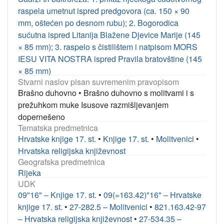
raspela umetnut ispred predgovora (ca. 150 × 90
mm, oštećen po desnom rubu); 2. Bogorodica
sućutna ispred Litanija Blažene Djevice Marije (145
× 85 mm); 3. raspelo s čistilištem i natpisom MORS
IESU VITA NOSTRA ispred Pravila bratovštine (145
× 85 mm)
Stvarni naslov pisan suvremenim pravopisom
Brašno duhovno
•
Brašno duhovno s molitvami i s
prežuhkom muke Isusove razmišljevanjem
dopernešeno
Tematska predmetnica
Hrvatske knjige 17. st.
•
Knjige 17. st.
•
Molitvenici
•
Hrvatska religijska književnost
Geografska predmetnica
Rijeka
UDK
09"16" – Knjige 17. st.
•
09(=163.42)"16" – Hrvatske
knjige 17. st.
•
27-282.5 – Molitvenici
•
821.163.42-97
– Hrvatska religijska književnost
•
27-534.35 –