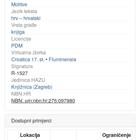
Molitve
Jezik teksta
hrv – hrvatski
Vrsta građe
knjiga
Licencije
PDM
Virtualna zbirka
Croatica 17. st.
•
Fluminensia
Signatura
R-1527
Jedinica HAZU
Knjižnica (Zagreb)
NBN.HR
NBN: urn:nbn:hr:275:097980
Dostupni primjerci
Lokacija
Ograničenje