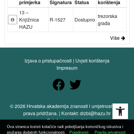
primjerka
Signatura
Status
korištenja
13 –
trezorska
Knjižnica
R-1527
Dostupno
građa
HAZU
Više
Izjava o pristupačnosti
|
Uvjeti korištenja
Impresum
Open
© 2026 Hrvatska akademija znanosti i umjetnosti. Sva
prava pridržana. | Kontakt: dizbi@hazu.hr
Svi dostupni zapisi
Ova stranica koristi kolačiće radi poboljšanja korisničkog iskustva i
pružanja dodatnih funkcionalnosti.
Pojedinosti
Pravila privatnosti