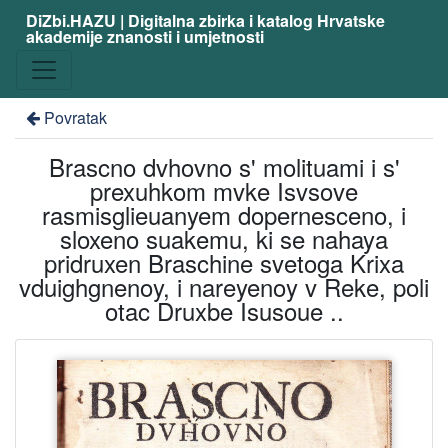
DiZbi.HAZU | Digitalna zbirka i katalog Hrvatske
akademije znanosti i umjetnosti
Povratak
Brascno dvhovno s' molituami i s'
prexuhkom mvke Isvsove
rasmisglieuanyem dopernesceno, i
sloxeno suakemu, ki se nahaya
pridruxen Braschine svetoga Krixa
vduighgnenoy, i nareyenoy v Reke, poli
otac Druxbe Isusoue ..