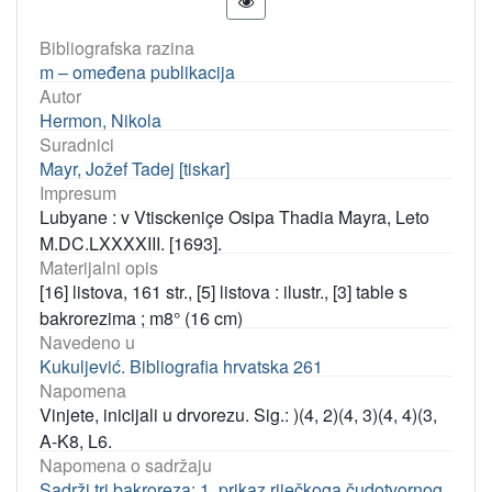
Bibliografska razina
m – omeđena publikacija
Autor
Hermon, Nikola
Suradnici
Mayr, Jožef Tadej [tiskar]
Impresum
Lubyane : v Vtisckeniçe Osipa Thadia Mayra, Leto
M.DC.LXXXXIII. [1693].
Materijalni opis
[16] listova, 161 str., [5] listova : ilustr., [3] table s
bakrorezima ; m8° (16 cm)
Navedeno u
Kukuljević. Bibliografia hrvatska 261
Napomena
Vinjete, inicijali u drvorezu. Sig.: )(4, 2)(4, 3)(4, 4)(3,
A-K8, L6.
Napomena o sadržaju
Sadrži tri bakroreza: 1. prikaz riječkoga čudotvornog