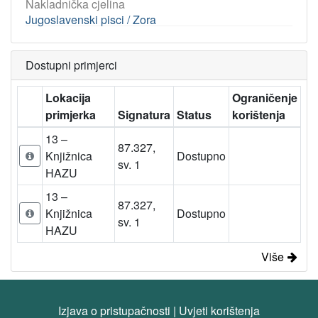
Nakladnička cjelina
Jugoslavenski pisci / Zora
Dostupni primjerci
Lokacija
Ograničenje
primjerka
Signatura
Status
korištenja
13 –
87.327,
Knjižnica
Dostupno
sv. 1
HAZU
13 –
87.327,
Knjižnica
Dostupno
sv. 1
HAZU
Više
Izjava o pristupačnosti
|
Uvjeti korištenja