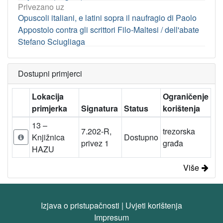
Privezano uz
Opuscoli italiani, e latini sopra il naufragio di Paolo
Appostolo contra gli scrittori Filo-Maltesi / dell'abate
Stefano Sciugliaga
Dostupni primjerci
Lokacija
Ograničenje
primjerka
Signatura
Status
korištenja
13 –
7.202-R,
trezorska
Knjižnica
Dostupno
privez 1
građa
HAZU
Više
Izjava o pristupačnosti
|
Uvjeti korištenja
Impresum