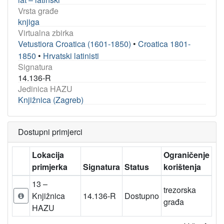
Vrsta građe
knjiga
Virtualna zbirka
Vetustiora Croatica (1601-1850)
•
Croatica 1801-
1850
•
Hrvatski latinisti
Signatura
14.136-R
Jedinica HAZU
Knjižnica (Zagreb)
Dostupni primjerci
Lokacija
Ograničenje
primjerka
Signatura
Status
korištenja
13 –
trezorska
Knjižnica
14.136-R
Dostupno
građa
HAZU