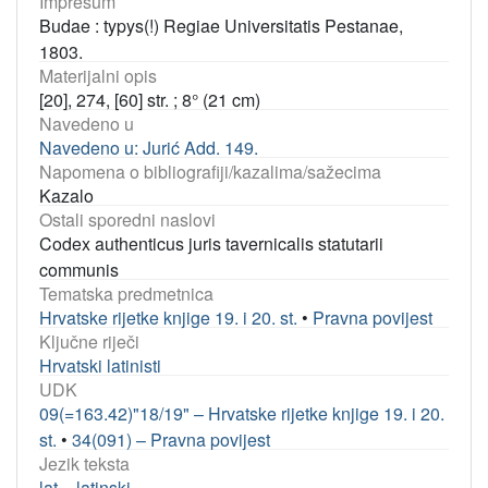
Impresum
Budae : typys(!) Regiae Universitatis Pestanae,
1803.
Materijalni opis
[20], 274, [60] str. ; 8° (21 cm)
Navedeno u
Navedeno u: Jurić Add. 149.
Napomena o bibliografiji/kazalima/sažecima
Kazalo
Ostali sporedni naslovi
Codex authenticus juris tavernicalis statutarii
communis
Tematska predmetnica
Hrvatske rijetke knjige 19. i 20. st.
•
Pravna povijest
Ključne riječi
Hrvatski latinisti
UDK
09(=163.42)"18/19" – Hrvatske rijetke knjige 19. i 20.
st.
•
34(091) – Pravna povijest
Jezik teksta
lat – latinski