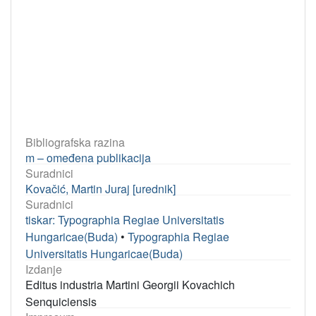
Bibliografska razina
m – omeđena publikacija
Suradnici
Kovačić, Martin Juraj [urednik]
Suradnici
tiskar: Typographia Regiae Universitatis
Hungaricae(Buda)
•
Typographia Regiae
Universitatis Hungaricae(Buda)
Izdanje
Editus industria Martini Georgii Kovachich
Senquiciensis