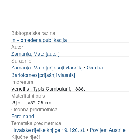
Bibliografska razina
m – omeđena publikacija
Autor
Zamanja, Mate [autor]
Suradnici
Zamanja, Mate [prijašnji vlasnik]
•
Gamba,
Bartolomeo [prijašnji vlasnik]
Impresum
Venetiis : Typis Cumbularii, 1838.
Materijalni opis
[8] str. ; v8° (25 cm)
Osobna predmetnica
Ferdinand
Tematska predmetnica
Hrvatske rijetke knjige 19. i 20. st.
•
Povijest Austrije
Ključne riječi