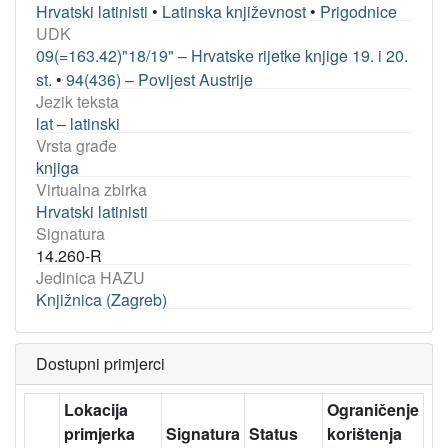
Hrvatski latinisti
•
Latinska književnost
•
Prigodnice
UDK
09(=163.42)"18/19" – Hrvatske rijetke knjige 19. i 20.
st.
•
94(436) – Povijest Austrije
Jezik teksta
lat – latinski
Vrsta građe
knjiga
Virtualna zbirka
Hrvatski latinisti
Signatura
14.260-R
Jedinica HAZU
Knjižnica (Zagreb)
Dostupni primjerci
Lokacija
Ograničenje
primjerka
Signatura
Status
korištenja