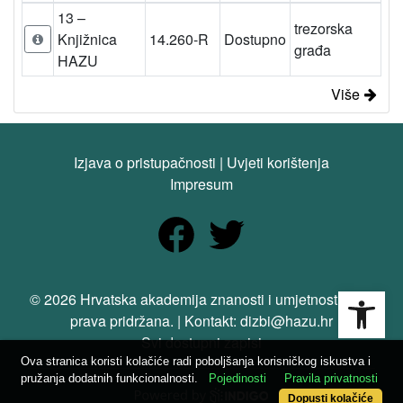
13 –
trezorska
Knjižnica
14.260-R
Dostupno
građa
HAZU
Više
Izjava o pristupačnosti
|
Uvjeti korištenja
Impresum
Open
© 2026 Hrvatska akademija znanosti i umjetnosti. Sva
prava pridržana. | Kontakt: dizbi@hazu.hr
Svi dostupni zapisi
Ova stranica koristi kolačiće radi poboljšanja korisničkog iskustva i
pružanja dodatnih funkcionalnosti.
Pojedinosti
Pravila privatnosti
Dopusti kolačiće