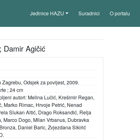
Jedinice HAZU
Suradnici
O portalu
 Damir Agičić
 u Zagrebu, Odsjek za povijest, 2009.
karte ; 24 cm
tupljeni autori: Melina Lučić, Krešimir Regan,
ić, Marko Rimac, Hrvoje Petrić, Nenad
irela Slukan Altić, Drago Roksandić, Relja
a, Marco Dogo, Milan Vrbanus, Dubravka
Bronza, Daniel Baric, Zvjezdana Sikirić
D.