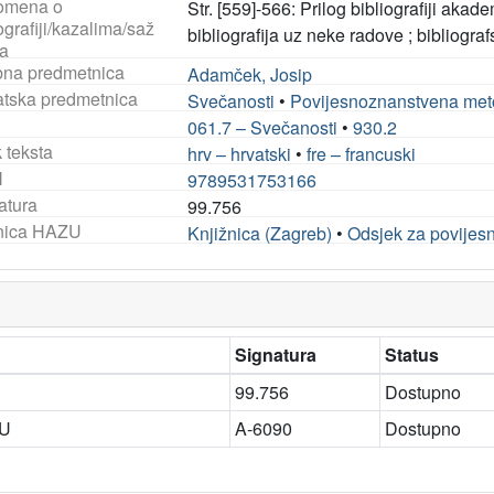
omena o
Str. [559]-566: Prilog bibliografiji aka
ografiji/kazalima/saž
bibliografija uz neke radove ; bibliograf
a
na predmetnica
Adamček, Josip
tska predmetnica
Svečanosti
•
Povijesnoznanstvena met
061.7 – Svečanosti
•
930.2
 teksta
hrv – hrvatski
•
fre – francuski
N
9789531753166
atura
99.756
nica HAZU
Knjižnica (Zagreb)
•
Odsjek za povijes
Signatura
Status
99.756
Dostupno
ZU
A-6090
Dostupno