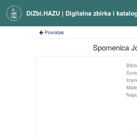
DiZbi.HAZU | Digitalna zbirka i katal
Povratak
Spomenica Jo
Bibli
Sura
Impr
Mater
Nap