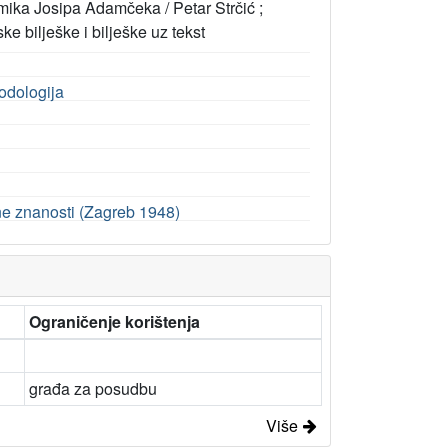
demika Josipa Adamčeka / Petar Strčić ;
ske bilješke i bilješke uz tekst
odologija
ne znanosti (Zagreb 1948)
Ograničenje korištenja
građa za posudbu
Više