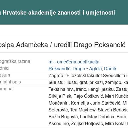
og Hrvatske akademije znanosti i umjetnosti
sipa Adamčeka / uredili Drago Roksandić ;
ografska razina
m – omeđena publikacija
dnici
Roksandić, Drago
•
Agičić, Damir
esum
Zagreb : Filozofski fakultet Sveučilišta
ijalni opis
566 str. : ilustr., graf. prikazi, zemljop. 
omena
Tekst na hrv., franc. i engl. jeziku. Zas
Silvija Pisk, Pejo Ćošković, Meri Kunč
Moačanin, Kornelija Jurin Starčević, M
Seferović, Tea Mayhew, Slaven Bertoš
Božić Bogović, Ladislav Dobrica, Boro 
Assouline, Željko Holjevac, Mira Kolar-