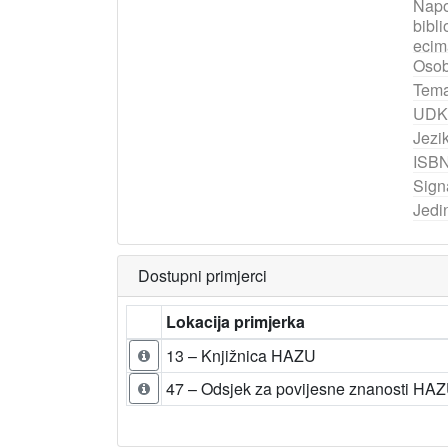
Nap
bibli
ecim
Osob
Tema
UDK
Jezik
ISB
Sign
Jedi
Dostupni primjerci
Lokacija primjerka
13 – Knjižnica HAZU
47 – Odsjek za povijesne znanosti HA