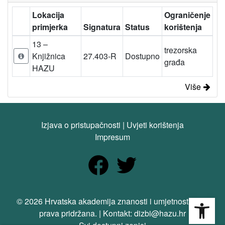
Lokacija
Ograničenje
primjerka
Signatura
Status
korištenja
13 –
trezorska
Knjižnica
27.403-R
Dostupno
građa
HAZU
Više
Izjava o pristupačnosti
|
Uvjeti korištenja
Impresum
Open
© 2026 Hrvatska akademija znanosti i umjetnosti. Sva
prava pridržana. | Kontakt: dizbi@hazu.hr