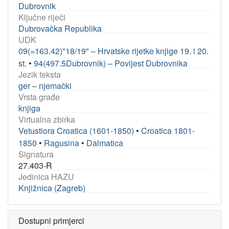
Dubrovnik
Ključne riječi
Dubrovačka Republika
UDK
09(=163.42)"18/19" – Hrvatske rijetke knjige 19. i 20.
st.
•
94(497.5Dubrovnik) – Povijest Dubrovnika
Jezik teksta
ger – njemački
Vrsta građe
knjiga
Virtualna zbirka
Vetustiora Croatica (1601-1850)
•
Croatica 1801-
1850
•
Ragusina
•
Dalmatica
Signatura
27.403-R
Jedinica HAZU
Knjižnica (Zagreb)
Dostupni primjerci