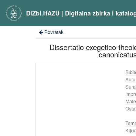
DiZbi.HAZU | Digitalna zbirka i katal
Povratak
Dissertatio exegetico-theol
canonicatus
Bibli
Auto
Sura
Impr
Mater
Ostal
Tema
Ključ