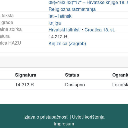
09(=163.42)"17" – Hrvatske knjige 18. s
Religiozna razmatranja
 teksta
lat – latinski
a građe
knjiga
alna zbirka
Hrvatski latinisti
•
Croatica 18. st.
atura
14.212-R
nica HAZU
Knjižnica (Zagreb)
Signatura
Status
Ogranič
14.212-R
Dostupno
trezors
Izjava o pristupačnosti
|
Uvjeti korištenja
Impresum