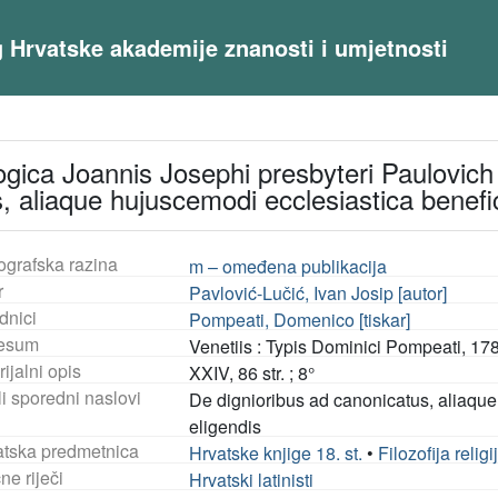
og Hrvatske akademije znanosti i umjetnosti
ogica Joannis Josephi presbyteri Paulovich 
, aliaque hujuscemodi ecclesiastica benefic
ografska razina
m – omeđena publikacija
r
Pavlović-Lučić, Ivan Josip [autor]
dnici
Pompeati, Domenico [tiskar]
esum
Venetiis : Typis Dominici Pompeati, 17
ijalni opis
XXIV, 86 str. ; 8°
i sporedni naslovi
De dignioribus ad canonicatus, aliaque
eligendis
tska predmetnica
Hrvatske knjige 18. st.
•
Filozofija religi
ne riječi
Hrvatski latinisti