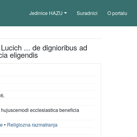
Jedinice HAZU
Suradnici
O portalu
Lucich ... de dignioribus ad
ia eligendis
86.
 hujuscemodi ecclesiastica beneficia
je
•
Religiozna razmatranja