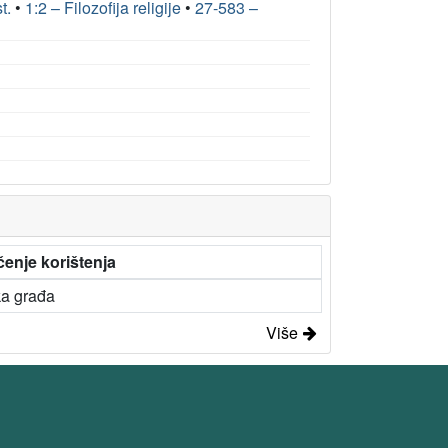
t.
•
1:2 – Filozofija religije
•
27-583 –
enje korištenja
ka građa
Više