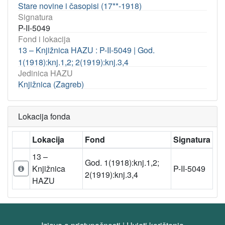
Stare novine i časopisi (17**-1918)
Signatura
P-II-5049
Fond i lokacija
13 – Knjižnica HAZU : P-II-5049 | God.
1(1918):knj.1,2; 2(1919):knj.3,4
Jedinica HAZU
Knjižnica (Zagreb)
Lokacija fonda
Lokacija
Fond
Signatura
13 –
God. 1(1918):knj.1,2;
Knjižnica
P-II-5049
2(1919):knj.3,4
HAZU