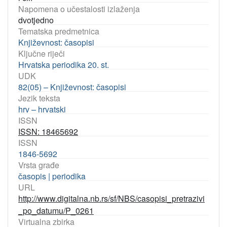
Napomena o učestalosti izlaženja
dvotjedno
Tematska predmetnica
Književnost: časopisi
Ključne riječi
Hrvatska periodika 20. st.
UDK
82(05) – Književnost: časopisi
Jezik teksta
hrv – hrvatski
ISSN
ISSN: 18465692
ISSN
1846-5692
Vrsta građe
časopis | periodika
URL
http://www.digitalna.nb.rs/sf/NBS/casopisi_pretrazivi
_po_datumu/P_0261
Virtualna zbirka