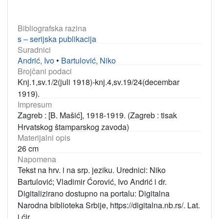
Bibliografska razina
s – serijska publikacija
Suradnici
Andrić, Ivo
•
Bartulović, Niko
Brojčani podaci
Knj.1,sv.1/2(juli 1918)-knj.4,sv.19/24(decembar
1919).
Impresum
Zagreb : [B. Mašić], 1918-1919. (Zagreb : tisak
Hrvatskog štamparskog zavoda)
Materijalni opis
26 cm
Napomena
Tekst na hrv. i na srp. jeziku. Urednici: Niko
Bartulović; Vladimir Ćorović, Ivo Andrić i dr.
Digitalizirano dostupno na portalu: Digitalna
Narodna biblioteka Srbije, https://digitalna.nb.rs/. Lat.
i ćir.