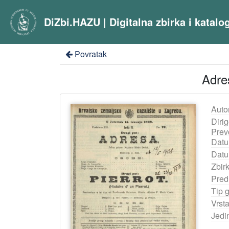
DiZbi.HAZU | Digitalna zbirka i katal
Povratak
Adres
Auto
Dirig
Prevo
Datu
Datu
Zbir
Pred
Tip 
Vrst
Jedi