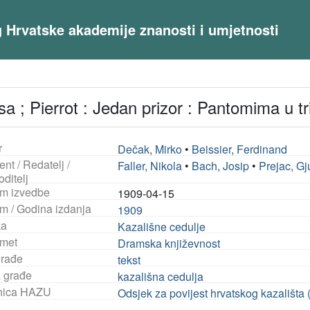
og Hrvatske akademije znanosti i umjetnosti
a ; Pierrot : Jedan prizor : Pantomima u tr
r
Dečak, Mirko
•
Beissier, Ferdinand
ent / Redatelj /
Faller, Nikola
•
Bach, Josip
•
Prejac, Gj
ditelj
m izvedbe
1909-04-15
m / Godina izdanja
1909
ka
Kazališne cedulje
met
Dramska književnost
građe
tekst
a građe
kazališna cedulja
nica HAZU
Odsjek za povijest hrvatskog kazališta