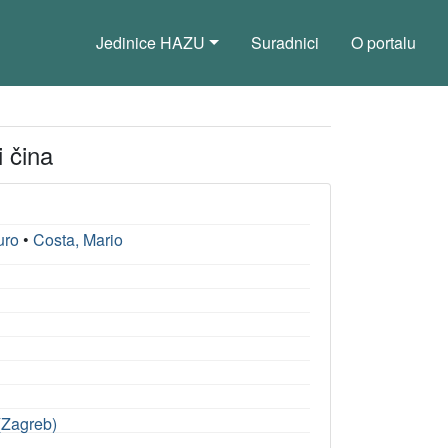
Jedinice HAZU
Suradnici
O portalu
i čina
uro
•
Costa, Mario
 (Zagreb)