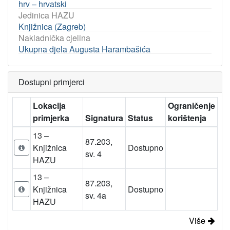
hrv – hrvatski
Jedinica HAZU
Knjižnica (Zagreb)
Nakladnička cjelina
Ukupna djela Augusta Harambašića
Dostupni primjerci
Lokacija
Ograničenje
primjerka
Signatura
Status
korištenja
13 –
87.203,
Knjižnica
Dostupno
sv. 4
HAZU
13 –
87.203,
Knjižnica
Dostupno
sv. 4a
HAZU
Više