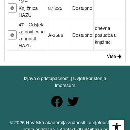
13 –
Knjižnica
87.225
Dostupno
HAZU
47 – Odsjek
dnevna
za povijesne
A-3586
Dostupno
posudba u
znanosti
knjižnici
HAZU
Više
Izjava o pristupačnosti
|
Uvjeti korištenja
Impresum
Open
© 2026 Hrvatska akademija znanosti i umjetnosti. Sva
prava pridržana. | Kontakt: dizbi@hazu.hr