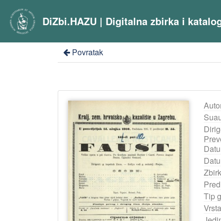
DiZbi.HAZU | Digitalna zbirka i katal
Povratak
Auto
Suau
Dirig
Prevo
Datu
Datu
Zbir
Pred
Tip 
Vrst
Jedi