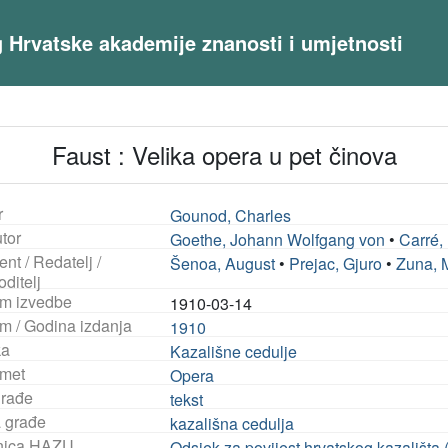
og Hrvatske akademije znanosti i umjetnosti
Faust : Velika opera u pet činova
r
Gounod, Charles
tor
Goethe, Johann Wolfgang von
•
Carré,
ent / Redatelj /
Šenoa, August
•
Prejac, Gjuro
•
Zuna, 
ditelj
m izvedbe
1910-03-14
m / Godina izdanja
1910
ka
Kazališne cedulje
met
Opera
građe
tekst
a građe
kazališna cedulja
nica HAZU
Odsjek za povijest hrvatskog kazališta